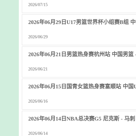
2026/07/15
2026年06月29日U17男篮世界杯小组赛B组 中
2026/06/29
2026年06月21日男篮热身赛杭州站 中国男篮
2026/06/21
2026年06月15日国青女篮热身赛富顺站 中国
2026/06/16
2026年06月14日NBA总决赛G5 尼克斯 - 马
2026/06/14