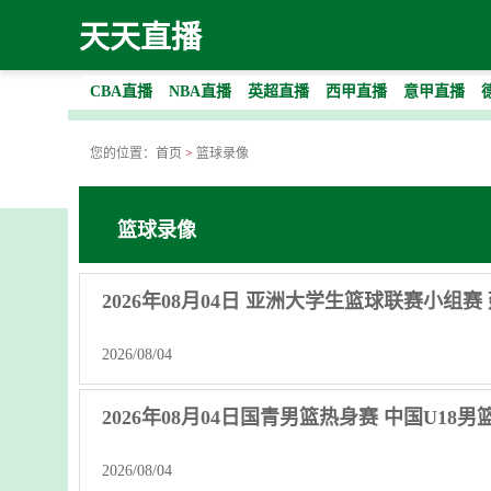
天天直播
CBA直播
NBA直播
英超直播
西甲直播
意甲直播
您的位置：
首页
>
篮球录像
篮球录像
2026年08月04日 亚洲大学生篮球联赛小组赛
2026/08/04
2026年08月04日国青男篮热身赛 中国U18男
2026/08/04