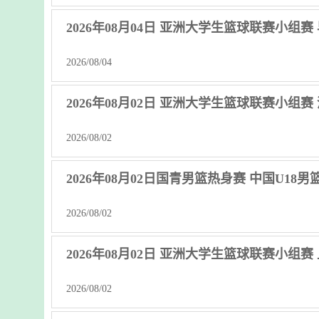
2026年08月04日 亚洲大学生篮球联赛小组赛
2026/08/04
2026年08月02日 亚洲大学生篮球联赛小组赛
2026/08/02
2026年08月02日国青男篮热身赛 中国U18男
2026/08/02
2026年08月02日 亚洲大学生篮球联赛小组赛
2026/08/02