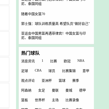
尼、泰国同组
随着中国女篮70
郭士强：球队训练质量高 希望队员“做好自己”
亚运会中国男篮再遇菲律宾！中国女篮与印
尼、泰国同组
热门球队
1
NBA
消息资讯
比赛
欧冠
CBA
足球
球员
比赛集锦
意甲
观点评论
亚洲杯
篮球
赛季
阿森纳
女足
曼联
曼城
德甲
篮板
世界杯
主场
比赛录像