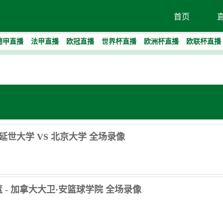
首页
德甲直播
法甲直播
欧冠直播
世界杯直播
欧洲杯直播
欧联杯直播
 延世大学 VS 北京大学 全场录像
篮 - 加拿大大卫·安篮球学院 全场录像