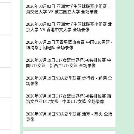
2026年08月02日 亚洲大学生篮球联赛小组赛 上
海交通大学 VS 蒙古国立大学 全场录像
2026年08月02日 亚洲大学生篮球联赛小组赛 北
京大学 VS 香港中文大学 全场录像
2026年07月29日国青男篮热身赛 中国U18男篮 -
纽纳华丁闪电队 全场录像
2026年07月19日U17女篮世界杯5-6名排位赛 中
国U17女篮 - 新西兰U17女篮 全场录像
2026年07月19日NBA夏季联赛 步行者 - 鹈鹕 全
场录像
2026年07月18日U17女篮世界杯5-8名排位赛 斯
洛文尼亚U17女篮 - 中国U17女篮 全场录像
2026年07月18日NBA夏季联赛 活塞 - 热火 全场
录像