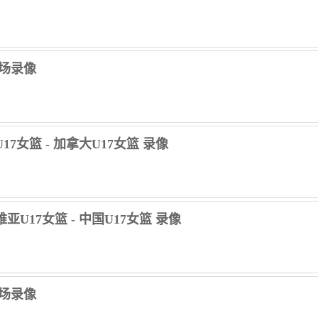
全场录像
U17女篮 - 加拿大U17女篮 录像
维亚U17女篮 - 中国U17女篮 录像
全场录像