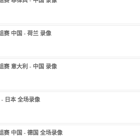
组赛 菲律宾 - 中国 录像
组赛 中国 - 荷兰 录像
组赛 意大利 - 中国 录像
 - 日本 全场录像
组赛 中国 - 德国 全场录像