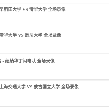
 早稻田大学 VS 清华大学 全场录像
 清华大学 VS 悉尼大学 全场录像
篮 - 纽纳华丁闪电队 全场录像
 上海交通大学 VS 蒙古国立大学 全场录像