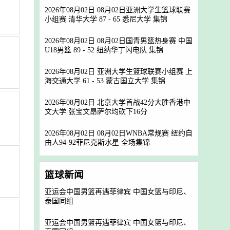
2026年08月02日 08月02日亚洲大学生篮球联赛
小组赛 清华大学 87 - 65 悉尼大学 集锦
2026年08月02日 08月02日国青男篮热身赛 中国
U18男篮 89 - 52 纽纳华丁闪电队 集锦
2026年08月02日 亚洲大学生篮球联赛小组赛 上
海交通大学 61 - 53 蒙古国立大学 集锦
2026年08月02日 北京大学首战42分大胜香港中
文大学 张宝文昂萨尔均砍下16分
2026年08月02日 08月02日WNBA常规赛 纽约自
由人94-92菲尼克斯水星 全场集锦
篮球新闻
亚运会中国男篮再遇菲律宾 中国女篮与印尼、
泰国同组
亚运会中国男篮再遇菲律宾 中国女篮与印尼、