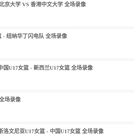
 北京大学 VS 香港中文大学 全场录像
篮 - 纽纳华丁闪电队 全场录像
 中国U17女篮 - 新西兰U17女篮 全场录像
鹕 全场录像
 斯洛文尼亚U17女篮 - 中国U17女篮 全场录像