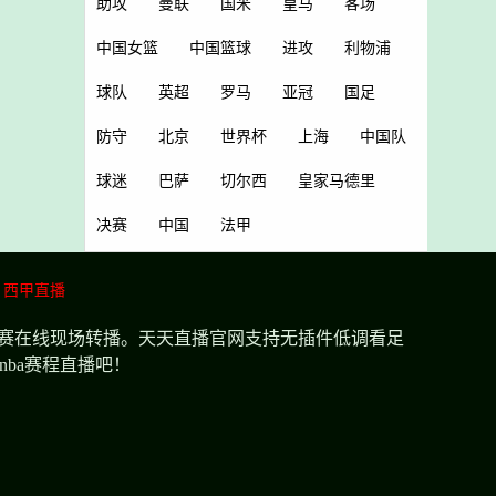
助攻
曼联
国米
皇马
客场
中国女篮
中国篮球
进攻
利物浦
球队
英超
罗马
亚冠
国足
防守
北京
世界杯
上海
中国队
球迷
巴萨
切尔西
皇家马德里
决赛
中国
法甲
西甲直播
比赛在线现场转播。天天直播官网支持无插件低调看足
ba赛程直播吧！