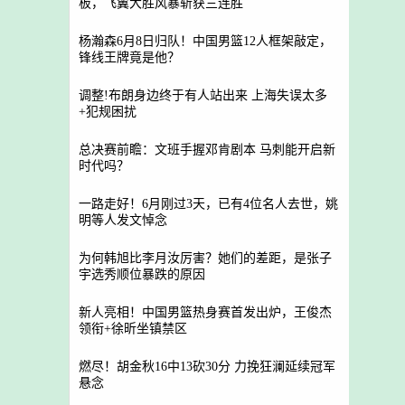
板，飞翼大胜风暴斩获三连胜
杨瀚森6月8日归队！中国男篮12人框架敲定，
锋线王牌竟是他？
调整!布朗身边终于有人站出来 上海失误太多
+犯规困扰
总决赛前瞻：文班手握邓肯剧本 马刺能开启新
时代吗？
一路走好！6月刚过3天，已有4位名人去世，姚
明等人发文悼念
为何韩旭比李月汝厉害？她们的差距，是张子
宇选秀顺位暴跌的原因
新人亮相！中国男篮热身赛首发出炉，王俊杰
领衔+徐昕坐镇禁区
燃尽！胡金秋16中13砍30分 力挽狂澜延续冠军
悬念