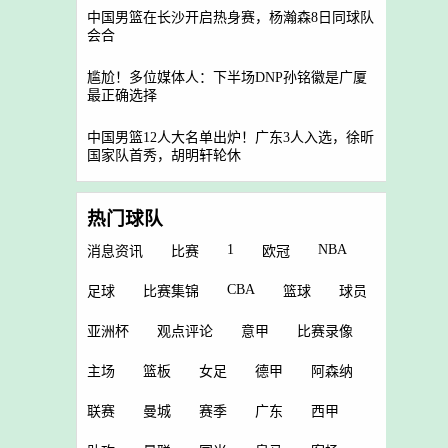
中国男篮在长沙开启热身赛，杨瀚森8日同球队
会合
尴尬！多位媒体人：下半场DNP孙铭徽是广厦
最正确选择
中国男篮12人大名单出炉！广东3人入选，徐昕
国家队首秀，胡明轩轮休
热门球队
1
NBA
消息资讯
比赛
欧冠
CBA
足球
比赛集锦
篮球
球员
亚洲杯
观点评论
意甲
比赛录像
主场
篮板
女足
德甲
阿森纳
联赛
曼城
赛季
广东
西甲