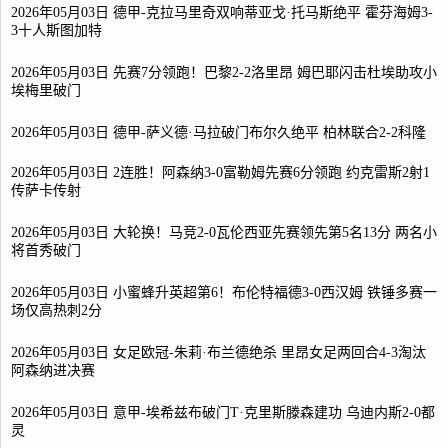
2026年05月03日 德甲-克拉马里奇双响蒂亚戈·托马斯绝平 霍芬海姆3-
3十人斯图加特
2026年05月03日 先赛7分领跑！巴黎2-2洛里昂 姆巴耶闪击杜埃助攻小
埃梅里破门
2026年05月03日 德甲-萨义德·马拉破门布尔久绝平 柏林联合2-2科隆
2026年05月03日 2连胜！阿森纳3-0富勒姆先赛6分领跑 约克雷斯2射1
传萨卡传射
2026年05月03日 大轮换！马竞2-0瓦伦西亚先赛领先第5名13分 两名小
将首秀破门
2026年05月03日 小蜜蜂升英超第6！布伦特福德3-0西汉姆 铁锤多赛一
场仅高热刺2分
2026年05月03日 女足欧冠-朱莉·布兰德绝杀 里昂女足两回合4-3淘汰
阿森纳进决赛
2026年05月03日 意甲-埃希兹布破门T·克里斯滕森建功 乌迪内斯2-0都
灵