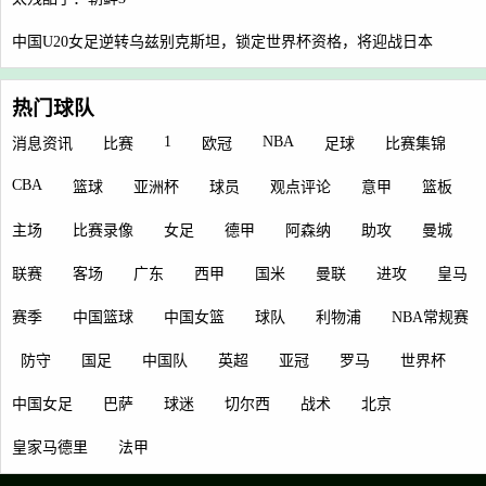
中国U20女足逆转乌兹别克斯坦，锁定世界杯资格，将迎战日本
热门球队
1
NBA
消息资讯
比赛
欧冠
足球
比赛集锦
CBA
篮球
亚洲杯
球员
观点评论
意甲
篮板
主场
比赛录像
女足
德甲
阿森纳
助攻
曼城
联赛
客场
广东
西甲
国米
曼联
进攻
皇马
赛季
中国篮球
中国女篮
球队
利物浦
NBA常规赛
防守
国足
中国队
英超
亚冠
罗马
世界杯
中国女足
巴萨
球迷
切尔西
战术
北京
皇家马德里
法甲