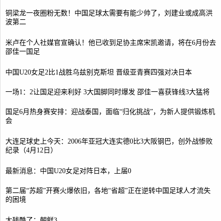
铜梁龙一夜圈粉无数！中国足球太需要有能少帅了，刘建业或成高洪
波第二
米卢在个人社媒官宣确认！他已收到足协主席宋凯邀请，将在6月份去
邵佳一国足
中国U20女足2比1战胜乌兹别克斯坦 晋级亚青赛四强对决日本
一场1：2让国足迎来利好 3大国脚同时爆发 邵佳一喜获锋线3大猛将
国足6月热身赛安排：迎战泰国，面临“归化挑战”，为新人提供锻炼机
会
大连足球史上今天：2006年亚冠大连实德0比3大阪钢巴，创外战惨败
纪录（4月12日）
最新消息：中国U20女足对阵日本，上届0
第二届“苏超”开赛火爆依旧，各地“省超”正在逆转中国足球人才流失
的困境
太残酷了：朝鲜3