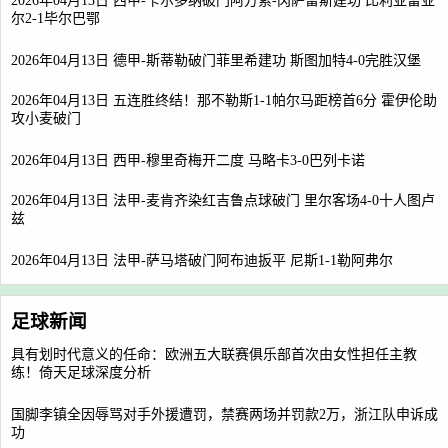
2026年04月13日 西甲-卡尔多纳破门阿方索-冈萨雷斯建功 比利亚雷亚
尔2-1毕尔巴鄂
2026年04月13日 德甲-斯蒂勒破门菲里希建功 斯图加特4-0完胜汉堡
2026年04月13日 五连胜终结！那不勒斯1-1帕尔马距榜首6分 霍伊伦助
攻小麦破门
2026年04月13日 西甲-穆里奇梅开二度 马略卡3-0巴列卡诺
2026年04月13日 法甲-麦肯齐染红吉鲁点球破门 里尔客场4-0十人图卢
兹
2026年04月13日 法甲-萨马塔破门阿布迪扳平 尼斯1-1勒阿弗尔
足球新闻
具有划时代意义的任命：欧洲五大联赛俱乐部首次由女性担任主教
练！倚天足球深度分析
国脚李镇全因辱骂对手外援遭罚，禁赛两场并罚款2万，浙江队申诉成
功