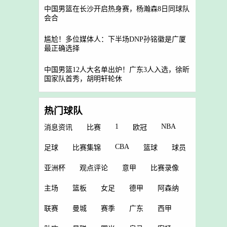
中国男篮在长沙开启热身赛，杨瀚森8日同球队
会合
尴尬！多位媒体人：下半场DNP孙铭徽是广厦
最正确选择
中国男篮12人大名单出炉！广东3人入选，徐昕
国家队首秀，胡明轩轮休
热门球队
1
NBA
消息资讯
比赛
欧冠
CBA
足球
比赛集锦
篮球
球员
亚洲杯
观点评论
意甲
比赛录像
主场
篮板
女足
德甲
阿森纳
联赛
曼城
赛季
广东
西甲