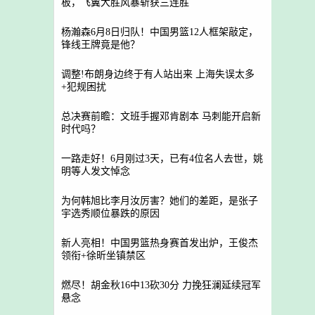
板，飞翼大胜风暴斩获三连胜
杨瀚森6月8日归队！中国男篮12人框架敲定，
锋线王牌竟是他？
调整!布朗身边终于有人站出来 上海失误太多
+犯规困扰
总决赛前瞻：文班手握邓肯剧本 马刺能开启新
时代吗？
一路走好！6月刚过3天，已有4位名人去世，姚
明等人发文悼念
为何韩旭比李月汝厉害？她们的差距，是张子
宇选秀顺位暴跌的原因
新人亮相！中国男篮热身赛首发出炉，王俊杰
领衔+徐昕坐镇禁区
燃尽！胡金秋16中13砍30分 力挽狂澜延续冠军
悬念