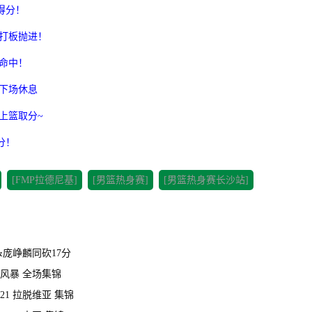
得分！
后打板抛进！
篮命中！
换下场休息
上篮取分~
分！
[FMP拉德尼基]
[男篮热身赛]
[男篮热身赛长沙站]
&庞峥麟同砍17分
雅图风暴 全场集锦
 21 拉脱维亚 集锦