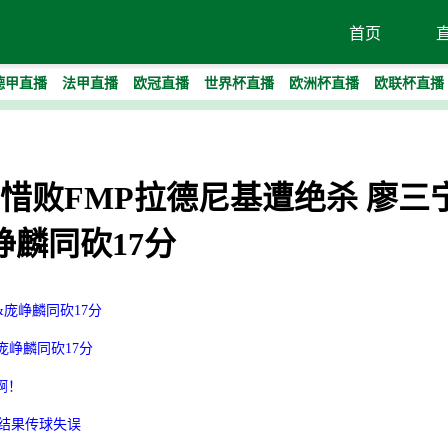
首页
德甲直播
法甲直播
欧冠直播
世界杯直播
欧洲杯直播
欧联杯直播
男篮惜败FMP拉德尼基遭绝杀 廖三
峥麟同砍17分
&庞峥麟同砍17分
庞峥麟同砍17分
啊！
友结果传球失误