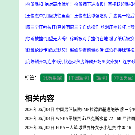
[徐昕暴扣]绝对高度优势！徐昕摘下进攻板！直接跃起暴扣
[王俊杰单打]坚决往里凿！王俊杰接球强吃对手 虚晃一枪
[廖三宁压哨拉杆]真帅啊廖三宁自信操作 丝滑压哨拉杆上
[徐昕被撞倒]望无大碍！徐昕被对手撞倒在地 缓了缓后被
[赵维伦妙传]愈发默契！赵维伦提前量妙传 焦泊乔接球轻松
[庞峥麟开场连拿4分]状态火热庞峥麟开场里突外投！连拿4
标签：
[比赛集锦]
[中国篮球]
[篮球]
[中国男篮]
相关内容
2026年06月04日 中国男篮惜败FMP拉德尼基遭绝杀 廖三宁
2026年06月04日 WNBA常规赛 菲尼克斯水星 72 - 68 西
2026年06月03日 FIBA三人篮球世界杯女子小组赛 中国 16 -