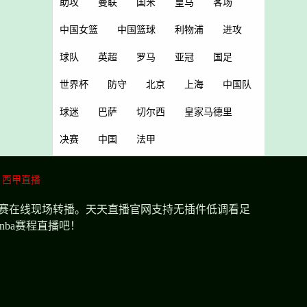
助攻
曼联
国米
皇马
客场
中国女篮
中国篮球
利物浦
进攻
球队
英超
罗马
亚冠
国足
世界杯
防守
北京
上海
中国队
球迷
巴萨
切尔西
皇家马德里
决赛
中国
法甲
西甲直播
比赛在线现场转播。天天直播官网支持无插件低调看足
ba赛程直播吧！