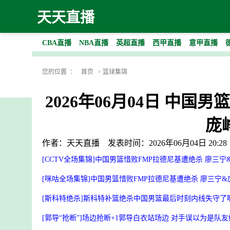
天天直播
CBA直播
NBA直播
英超直播
西甲直播
意甲直播
您的位置 ：
首页
>
篮球集锦
2026年06月04日 中国
庞
作者：天天直播
发表时间：2026年06月04日 20:28
[CCTV全场集锦]中国男篮惜败FMP拉德尼基遭绝杀 廖三宁
[咪咕全场集锦]中国男篮惜败FMP拉德尼基遭绝杀 廖三宁&
[斯科特绝杀]斯科特补篮绝杀中国男篮最后时刻内线失守了
[郭导“抢断”]场边抢断+1郭导白衣站场边 对手误以为是队