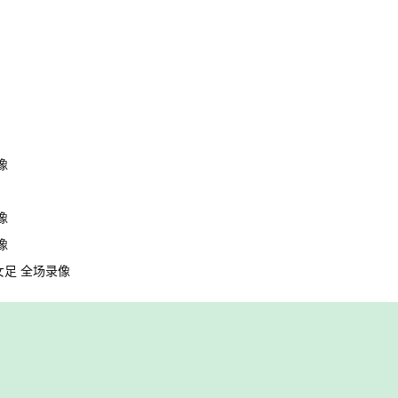
像
像
像
女足 全场录像