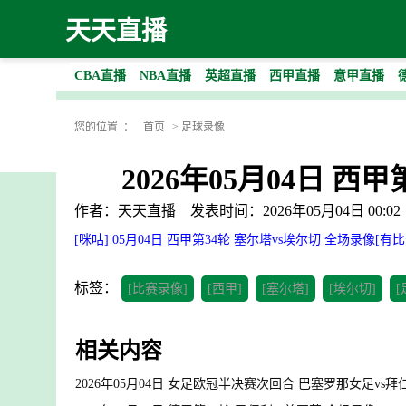
天天直播
CBA直播
NBA直播
英超直播
西甲直播
意甲直播
您的位置 ：
首页
>
足球录像
2026年05月04日 西
作者：天天直播
发表时间：2026年05月04日 00:02
[咪咕] 05月04日 西甲第34轮 塞尔塔vs埃尔切 全场录像[有比
标签：
[比赛录像]
[西甲]
[塞尔塔]
[埃尔切]
[
相关内容
2026年05月04日 女足欧冠半决赛次回合 巴塞罗那女足vs