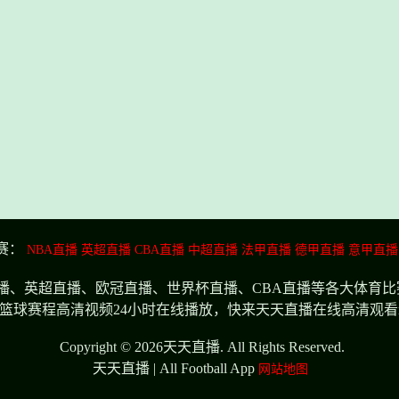
赛：
NBA直播
英超直播
CBA直播
中超直播
法甲直播
德甲直播
意甲直播
播、英超直播、欧冠直播、世界杯直播、CBA直播等各大体育
篮球赛程高清视频24小时在线播放，快来天天直播在线高清观看n
Copyright © 2026天天直播. All Rights Reserved.
天天直播 | All Football App
网站地图